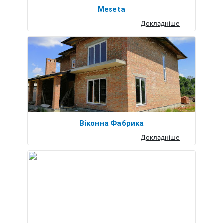
Meseta
Докладніше
Віконна Фабрика
Докладніше