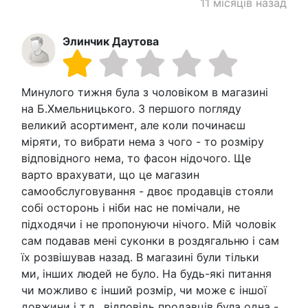
11 місяців назад
Элинчик Даутова
Минулого тижня була з чоловіком в магазині
на Б.Хмельницького. З першого погляду
великий асортимент, але коли починаєш
міряти, то вибрати нема з чого - то розміру
відповідного нема, то фасон нідочого. Ще
варто врахувати, що це магазин
самообслуговування - двоє продавців стояли
собі осторонь і ніби нас не помічали, не
підходячи і не пропонуючи нічого. Мій чоловік
сам подавав мені суконки в роздягальню і сам
їх розвішував назад. В магазині були тільки
ми, інших людей не було. На будь-які питання
чи можливо є інший розмір, чи може є іншої
довжини і т.д., відповідь продавців була одна -