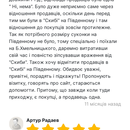
" Ні, нема". Було дуже неприємно саме через
відношення продавців, оскільки день перед
тим ми були в "Скибі" на Південному і там
відношення до покупців зовсім протилежне.
Так як потрібного розміру суконки на
Південному не було, тому спеціально і поїхали
на Б.Хмельницького, даремно витративши
свій час і повністю зіпсувавши враження від
"Скиби". Також хочу відмітити продавців в
"Скибі" на Південному. Обидвоє уважні,
привітні, порадять і підкажуть! Пропонують
візитку, говорять про сайт, стараються
допомогти. Притому, що завжди коли туди
приходжу, є покупці, а продавець одна.
11 місяців назад
Артур Радаев