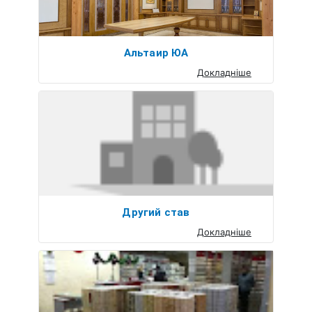
Альтаир ЮА
Докладніше
Другий став
Докладніше