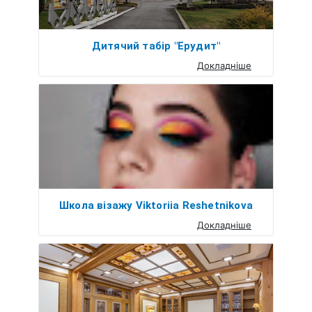
Дитячий табір "Ерудит"
Докладніше
Школа візажу Viktoriia Reshetnikova
Докладніше