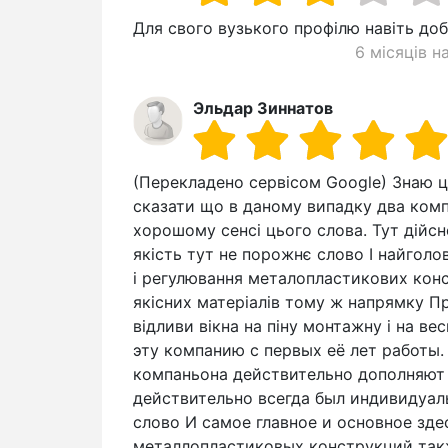
Для свого вузького профілю навіть до
6 місяців н
Эльдар Зиннатов
(Перекладено сервісом Google) Знаю ц
сказати що в даному випадку два ком
хорошому сенсі цього слова. Тут дійсно
якість тут не порожнє слово І найголо
і регулювання металопластикових конс
якісних матеріалів тому ж напрямку Пр
відливи вікна на піну монтажну і на ве
эту компанию с первых её лет работы.
компаньона действительно дополняют 
действительно всегда был индивидуал
слово И самое главное и основное зде
металлопластиковых конструкций так