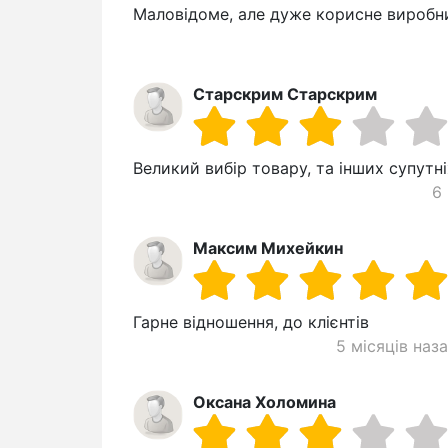
Маловідоме, але дуже корисне виробн
Старскрим Старскрим
Великий вибір товару, та інших супутні
6
Максим Михейкин
Гарне відношення, до клієнтів
5 місяців наз
Оксана Холомина