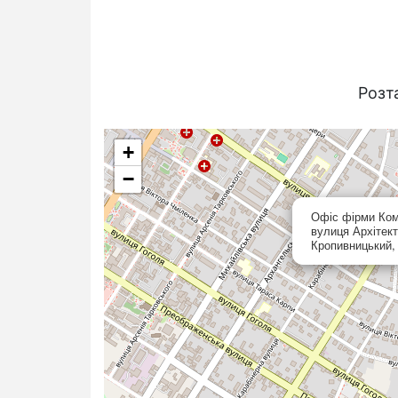
Розт
+
−
Офіс фірми Ко
вулиця Архітект
Кропивницький, 