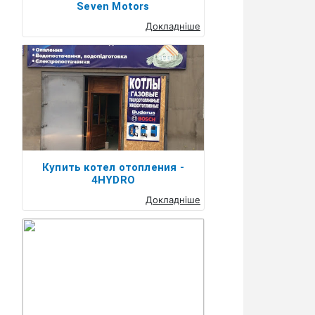
Seven Motors
Докладніше
Купить котел отопления -
4HYDRO
Докладніше