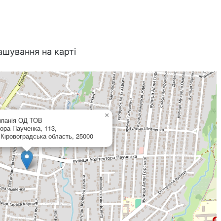
ашування на карті
×
мпанія ОД ТОВ
ора Паученка, 113,
Кіровоградська область, 25000