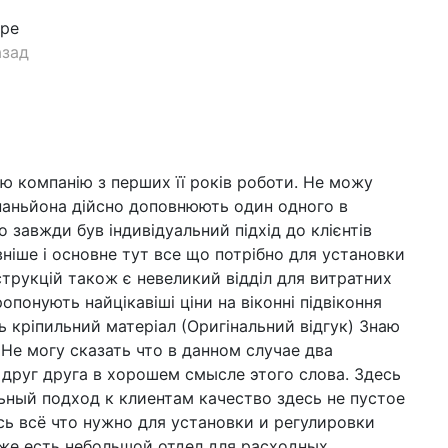
бре
азад
ю компанію з перших її років роботи. Не можу
паньйона дійсно доповнюють один одного в
 завжди був індивідуальний підхід до клієнтів
вніше і основне тут все що потрібно для установки
трукцій також є невеликий відділ для витратних
опонують найцікавіші ціни на віконні підвіконня
сь кріпильний матеріал (Оригінальний відгук) Знаю
 Не могу сказать что в данном случае два
друг друга в хорошем смысле этого слова. Здесь
ьный подход к клиентам качество здесь не пустое
сь всё что нужно для установки и регулировки
же есть небольшой отдел для расходных