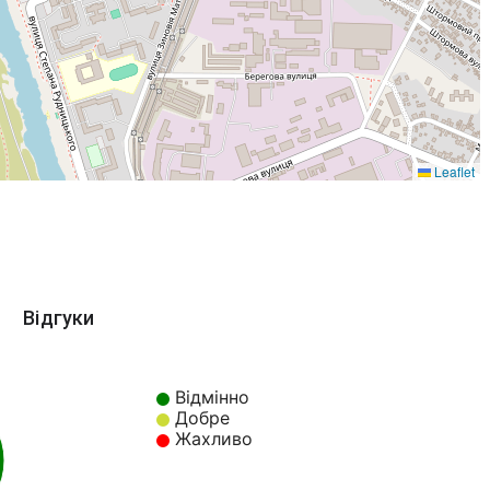
Leaflet
Відгуки
Відмінно
Добре
Жахливо