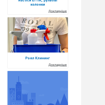
насоси ЕГПК, рульові
колонки
Докладніше
Роял Клининг
Докладніше