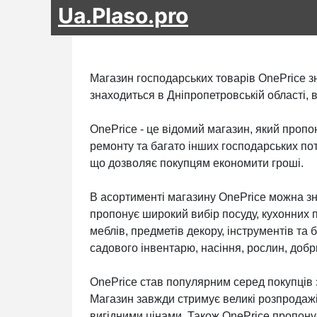
Ua.Plaso.pro
Магазин господарських товарів OnePrice зн
знаходиться в Дніпропетровській області, в
OnePrice - це відомий магазин, який пропо
ремонту та багато інших господарських по
що дозволяє покупцям економити гроші.
В асортименті магазину OnePrice можна зн
пропонує широкий вибір посуду, кухонних пр
меблів, предметів декору, інструментів та
садового інвентарю, насіння, рослин, добр
OnePrice став популярним серед покупців з
Магазин завжди стримує великі розпродажі
вигідними цінами. Також OnePrice пропону