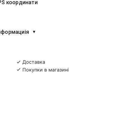
PS координати
нформациія
▼
Доставка
Покупки в магазині