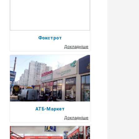
Фокстрот
Докладніше
АТБ-Маркет
Докладніше