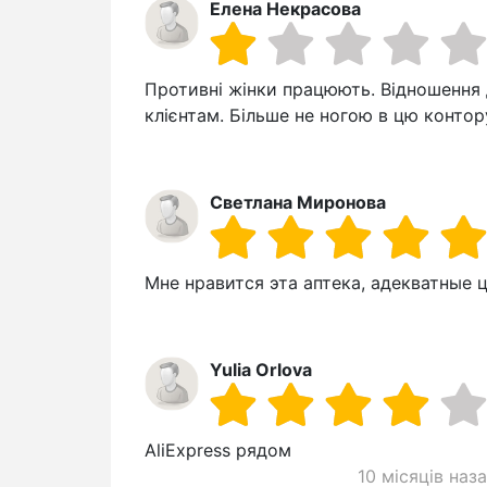
Елена Некрасова
Противні жінки працюють. Відношення 
клієнтам. Більше не ногою в цю контор
Светлана Миронова
Мне нравится эта аптека, адекватные 
Yulia Orlova
AliExpress рядом
10 місяців наз