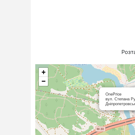
Розт
+
−
OnePrice
вул. Степана Ру
Дніпропетровсь