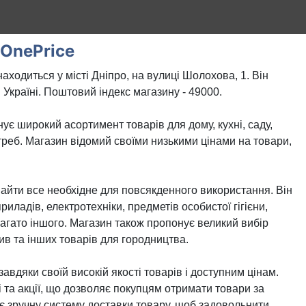
OnePrice
аходиться у місті Дніпро, на вулиці Шолохова, 1. Він
 Україні. Поштовий індекс магазину - 49000.
нує широкий асортимент товарів для дому, кухні, саду,
треб. Магазин відомий своїми низькими цінами на товари,
айти все необхідне для повсякденного використання. Він
иладів, електротехніки, предметів особистої гігієни,
 багато іншого. Магазин також пропонує великий вибір
ив та інших товарів для городництва.
авдяки своїй високій якості товарів і доступним цінам.
 та акції, що дозволяє покупцям отримати товари за
є зручну систему доставки товару, щоб задовольнити