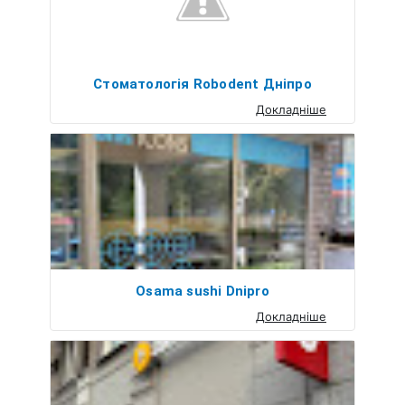
Стоматологія Robodent Дніпро
Докладніше
Osama sushi Dnipro
Докладніше