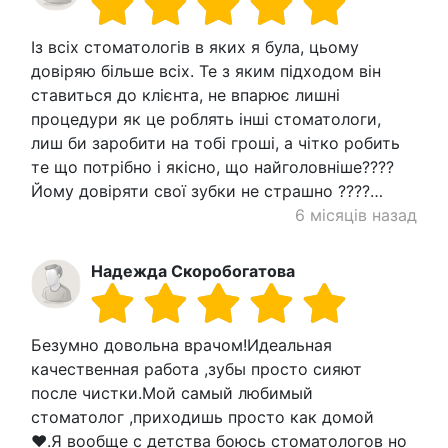
Із всіх стоматологів в яких я була, цьому
довіряю більше всіх. Те з яким підходом він
ставиться до клієнта, не впарює лишні
процедури як це роблять інші стоматологи,
лиш би заробити на тобі гроші, а чітко робить
те що потрібно і якісно, що найголовніше????
Йому довіряти свої зубки не страшно ????…
6 місяців назад
Надежда Скоробогатова
Безумно довольна врачом!Идеальная
качественная работа ,зубы просто сияют
после чистки.Мой самый любимый
стоматолог ,приходишь просто как домой
❤️.Я вообще с детства боюсь стоматологов но