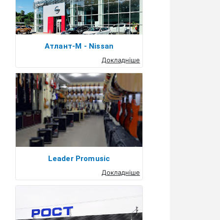
Атлант-М - Nissan
Докладніше
Leader Promusic
Докладніше