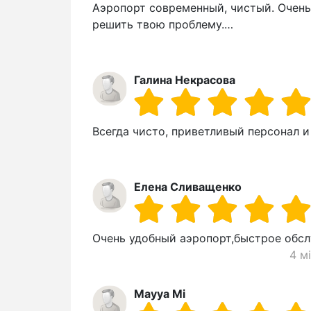
Аэропорт современный, чистый. Очень
решить твою проблему.…
Галина Некрасова
Всегда чисто, приветливый персонал 
Елена Сливащенко
Очень удобный аэропорт,быстрое обс
4 м
Mayya Mi