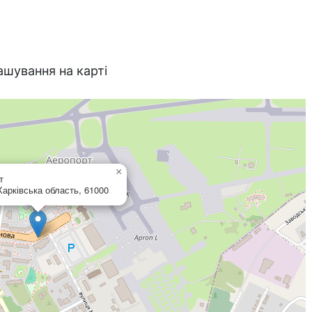
ашування на карті
×
т
Харківська область, 61000