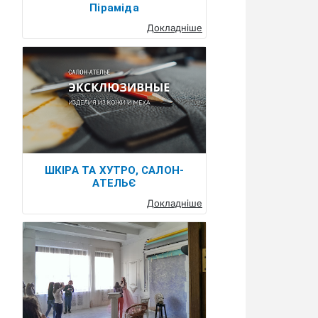
Піраміда
Докладніше
ШКIРА ТА ХУТРО, САЛОН-
АТЕЛЬЄ
Докладніше