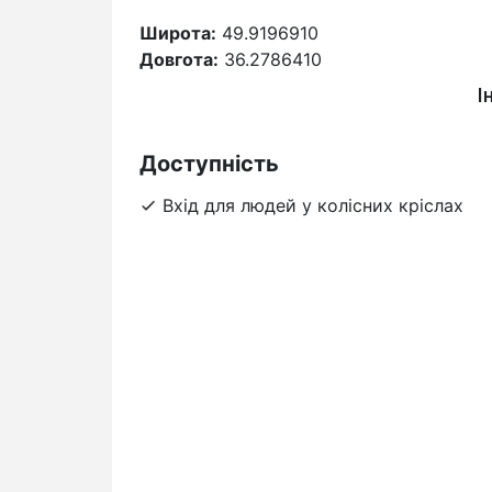
Широта:
49.9196910
Довгота:
36.2786410
І
Доступність
Вхід для людей у колісних кріслах