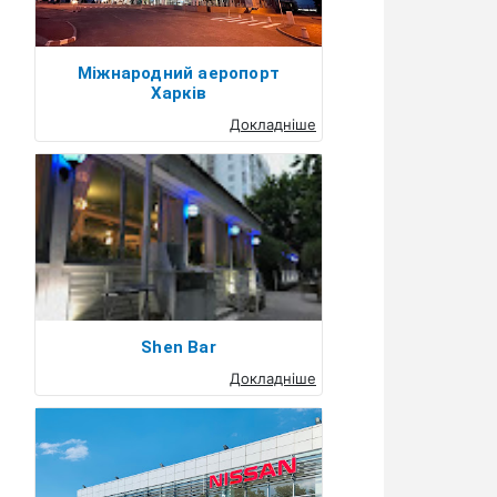
Міжнародний аеропорт
Харків
Докладніше
Shen Bar
Докладніше