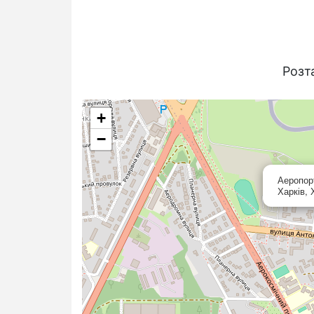
Розт
+
−
Аеропор
Харків, 