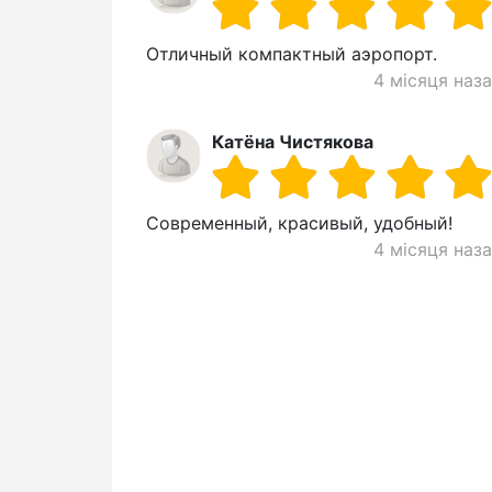
Отличный компактный аэропорт.
4 місяця наз
Катёна Чистякова
Современный, красивый, удобный!
4 місяця наз