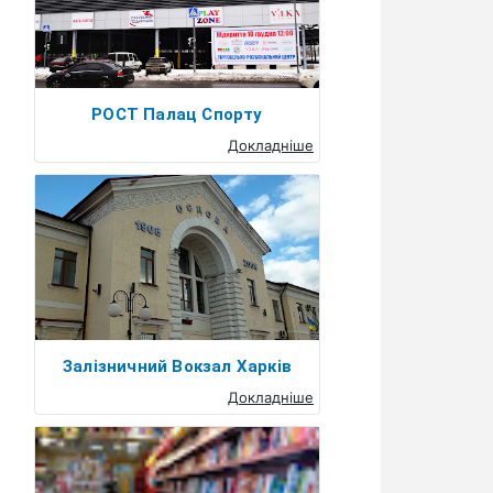
РОСТ Палац Спорту
Докладніше
Залізничний Вокзал Харків
Докладніше