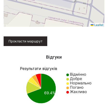
Leaflet
Прокласти маршрут
Відгуки
Результати відгуків
Відмінно
Добре
Нормально
Погано
Жахливо
69.4%