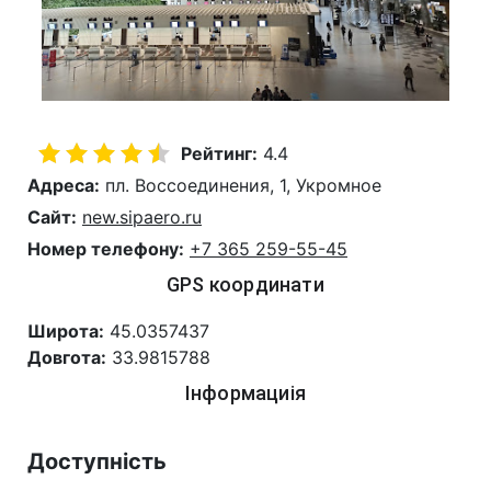
Рейтинг:
4.4
Адреса:
пл. Воссоединения, 1, Укромное
Сайт:
new.sipaero.ru
Номер телефону:
+7 365 259-55-45
GPS координати
Широта:
45.0357437
Довгота:
33.9815788
Інформациія
Доступність