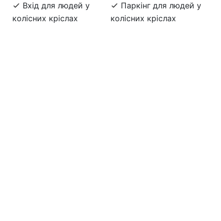
Вхід для людей у
Паркінг для людей у
колісних кріслах
колісних кріслах