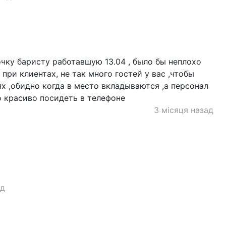
чку баристу работавшую 13.04 , было бы неплохо
 при клиентах, не так много гостей у вас ,чтобы
ях ,обидно когда в место вкладываются ,а персонал
о красиво посидеть в телефоне
3 місяця назад
ад