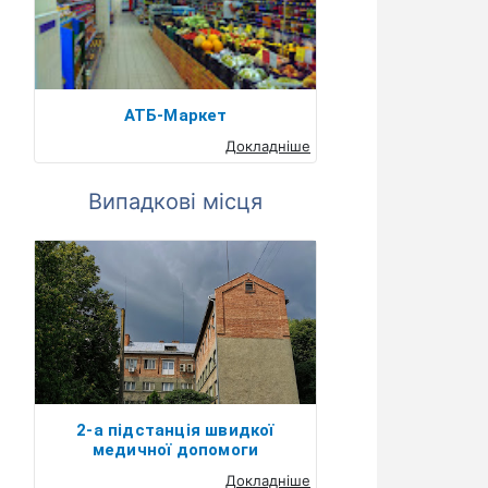
АТБ-Маркет
Докладніше
Випадкові місця
2-а підстанція швидкої
медичної допомоги
Докладніше