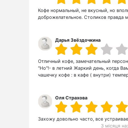
Кофе нормальный, не вкусный, но впо
доброжелательное. Столиков правда м
Дарья Звёздочкина
Отличный кофе, замечательный персона
"Но"!- в летний Жаркий день, когда В
чашечку кофе : в кафе ( внутри) темпе
Оля Страхова
Захожу довольно часто, все устраивае
3 місяця на