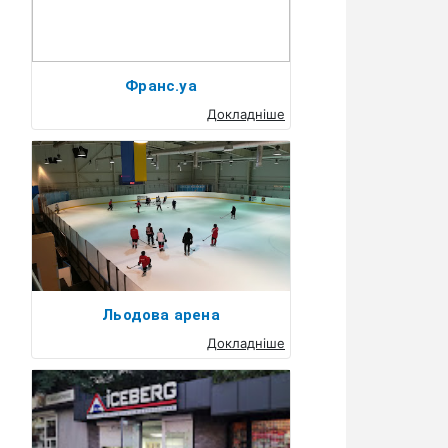
Франс.уа
Докладніше
Льодова арена
Докладніше