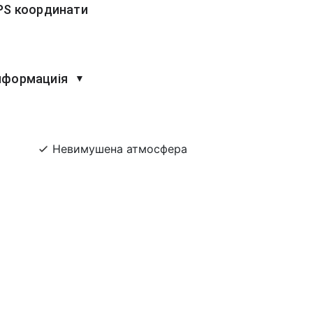
PS координати
нформациія
▼
Невимушена атмосфера