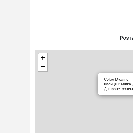
Розт
+
−
Cofee Dreams
вулиця Велика Д
Дніпропетровсь