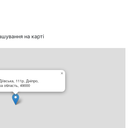
ашування на карті
×
іївська, 111р, Дніпро,
ка область, 49000