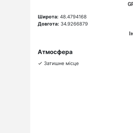
G
Широта:
48.4794168
Довгота:
34.9266879
І
Атмосфера
Затишне місце