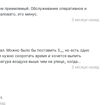
лне приемлемый. Обслуживание оперативное и
аловато, это минус.
3 місяця назад
л. Можно было бы поставить 5,,,, но есть одно
ам нужно скоротать время и хочется выпить
ратура воздуха выше чем на улице,, когда…
3 місяця назад
т.
зад