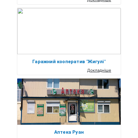
Гаражний кооператив "Жигулі"
Докладніше
Аптека Руан