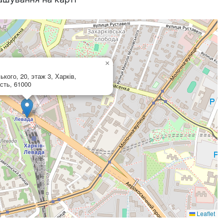
×
кого, 20, этаж 3, Харків,
сть, 61000
Leaflet