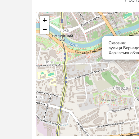
+
−
Сквозняк
вулиця Вернадсь
Харківська обла