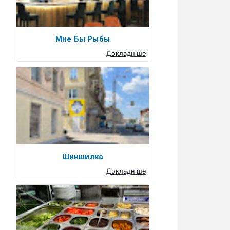
Мне Бы Рыбы
Докладніше
Шиншилка
Докладніше