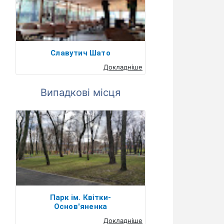
Славутич Шато
Докладніше
Випадкові місця
Парк ім. Квітки-
Основ'яненка
Докладніше