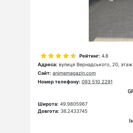
Рейтинг:
4.8
Адреса:
вулиця Вернадського, 20, этаж 
Сайт:
animemagazin.com
Номер телефону:
093 510 2291
G
Широта:
49.9805967
Довгота:
36.2433745
І