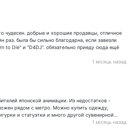
то чудесен. добрые и хорошие продавцы, отличное
н раз. была бы сильно благодарна, если завезли
rn to Die" и "D4DJ". обязательно приеду сюда ещё
1 місяць назад
ителей японской анимации. Из недостатков -
ложен рядом с метро. Можно купить одежду,
фигурки и статуэтки и много другой сувенирной…
1 місяць назад