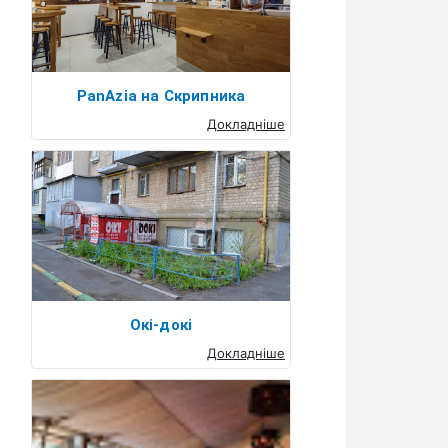
PanAzia на Скрипника
Докладніше
Окі-докі
Докладніше