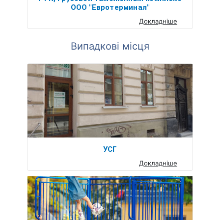
ООО "Евротерминал"
Докладніше
Випадкові місця
УСГ
Докладніше