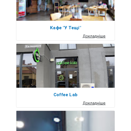
Кафе "У Тещi"
Докладніше
Coffee Lab
Докладніше