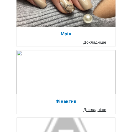
Мрія
Докладніше
Фінактив
Докладніше