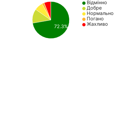
Відмінно
Добре
Нормально
Погано
Жахливо
72.3%