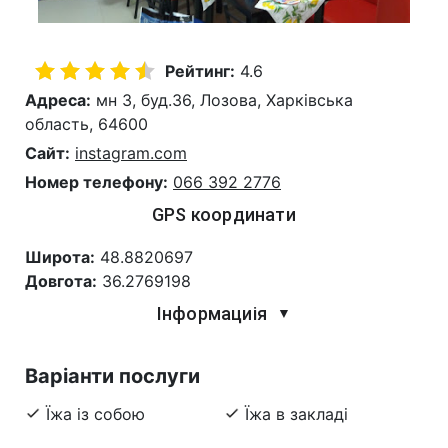
Рейтинг:
4.6
Адреса:
мн 3, буд.36, Лозова, Харківська
область, 64600
Сайт:
instagram.com
Номер телефону:
066 392 2776
GPS координати
Широта:
48.8820697
Довгота:
36.2769198
Інформациія
▼
Варіанти послуги
Їжа із собою
Їжа в закладі