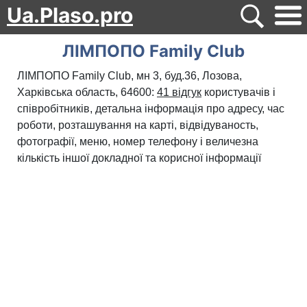
Ua.Plaso.pro
ЛІМПОПО Family Club
ЛІМПОПО Family Club, мн 3, буд.36, Лозова,
Харківська область, 64600:
41 відгук
користувачів і
співробітників, детальна інформація про адресу, час
роботи, розташування на карті, відвідуваность,
фотографії, меню, номер телефону і величезна
кількість іншої докладної та корисної інформації