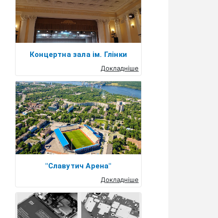
Концертна зала ім. Глінки
Докладніше
"Славутич Арена"
Докладніше