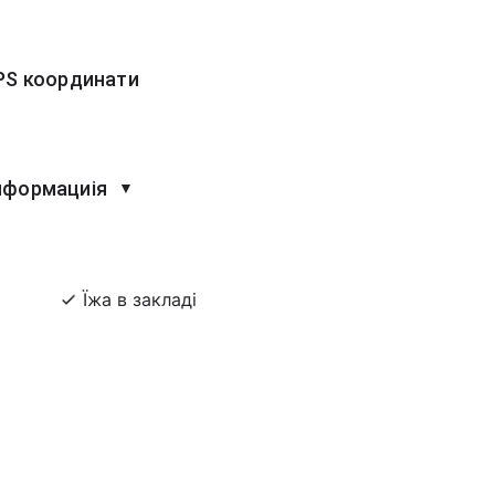
PS координати
нформациія
▼
Їжа в закладі