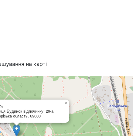
ашування на карті
×
'я
иця Будинок відпочинку, 29-а,
різька область, 69000