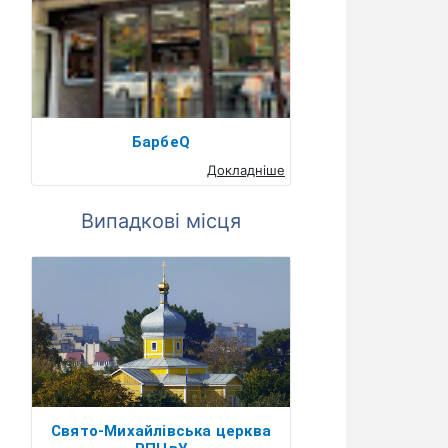
БарбеQ
Докладніше
Випадкові місця
Свято-Михайлівська церква