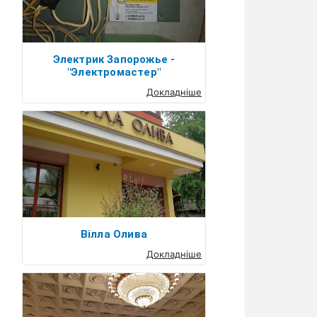
Электрик Запорожье -
"Электромастер"
Докладніше
Вілла Олива
Докладніше