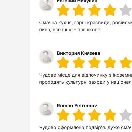
Евгений Никулин
Смачна кухня, гарні краєвиди, російсь
пива, все інше - пляшкове
Виктория Князева
Чудове місце для відпочинку з інозем
проходять культурні заходи у націонал
Roman Yefremov
Чудово оформлено подвір'я. дуже смачн