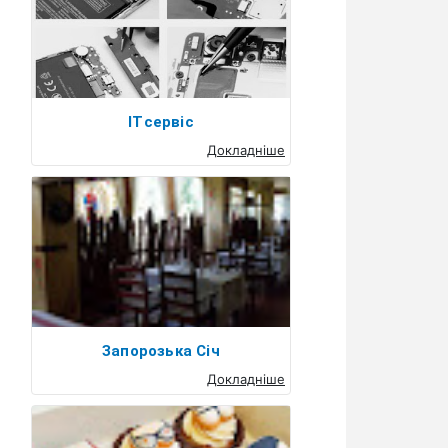
ITсервіс
Докладніше
Запорозька Січ
Докладніше