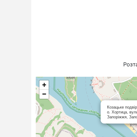
Розт
+
−
Козацьке подвір
о. Хортица, вул
Запоріжжя, Запо