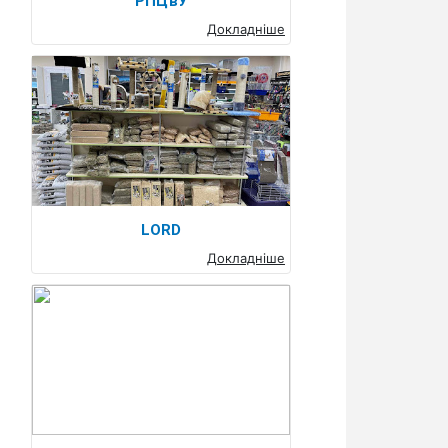
РПЦвУ
Докладніше
LORD
Докладніше