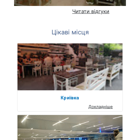
Читати відгуки
Цікаві місця
Криївка
Докладніше