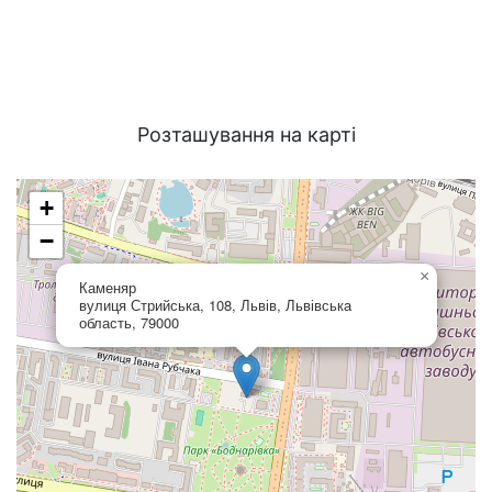
Розташування на карті
+
−
×
Каменяр
вулиця Стрийська, 108, Львів, Львівська
область, 79000