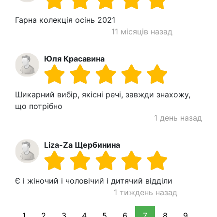
Гарна колекція осінь 2021
11 місяців назад
Юля Красавина
Шикарний вибір, якісні речі, завжди знахожу,
що потрібно
1 день назад
Liza-Za Щербинина
Є і жіночий і чоловічий і дитячий відділи
1 тиждень назад
1
2
3
4
5
6
7
8
9