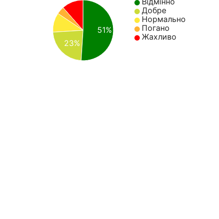
Відмінно
Добре
Нормально
Погано
51%
Жахливо
23%