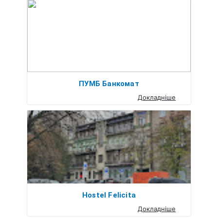
ПУМБ Банкомат
Докладніше
Hostel Felicita
Докладніше