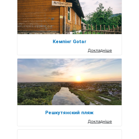
Кемпінг Gotar
Докладніше
Решкутянский пляж
Докладніше