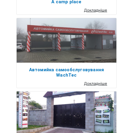
A camp place
Докладніше
Автомийка самообслуговування
WachTec
Докладніше