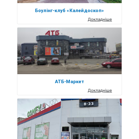
Боулінг-клуб «Калейдоскоп»
Докладніше
АТБ-Маркет
Докладніше