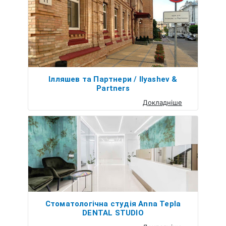
Ілляшев та Партнери / Ilyashev &
Partners
Докладніше
Cтоматологічна студія Anna Tepla
DENTAL STUDIO