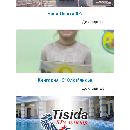
Нова Пошта №2
Докладніше
Книгарня "Є" Слов'янськ
Докладніше