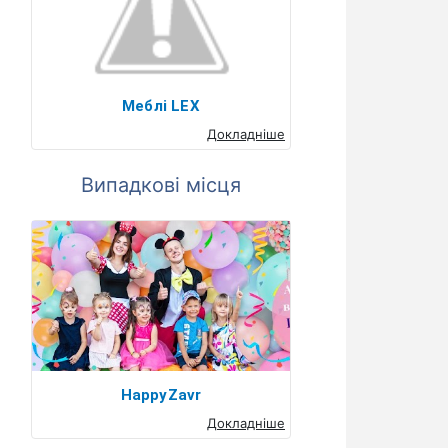
Меблі LEX
Докладніше
Випадкові місця
HappyZavr
Докладніше