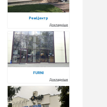
РемЦентр
Докладніше
FURNI
Докладніше