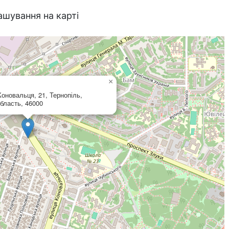
ашування на карті
×
оновальця, 21, Тернопіль,
бласть, 46000