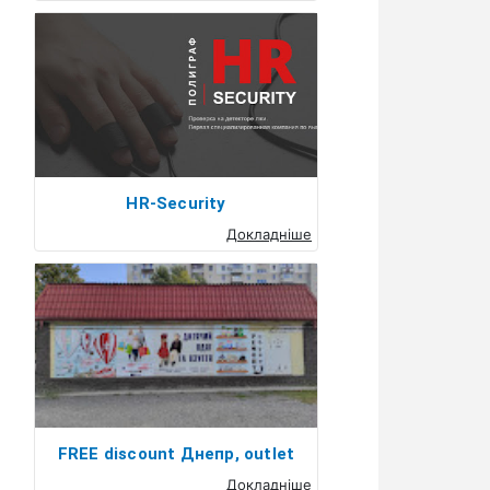
HR-Security
Докладніше
FREE discount Днепр, outlet
Докладніше