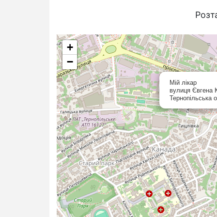
Розт
+
−
Мій лікар
вулиця Євгена К
Тернопільська о