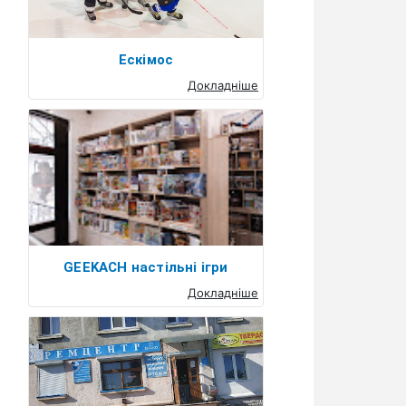
Ескімос
Докладніше
GEEKACH настільні ігри
Докладніше