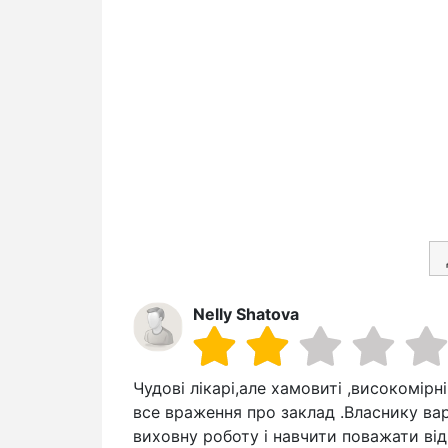
Nelly Shatova
Чудові лікарі,але хамовиті ,високомірн
все враження про заклад .Власнику ва
виховну роботу і навчити поважати від