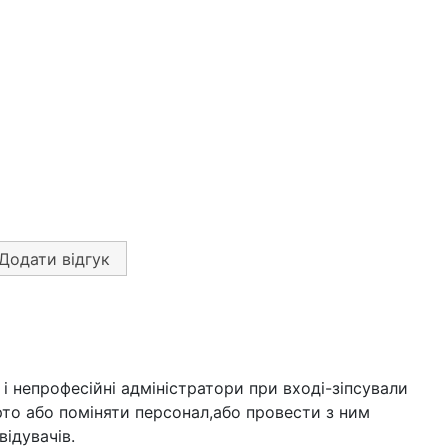
Додати відгук
і і непрофесійні адміністратори при вході-зіпсували
рто або поміняти персонал,або провести з ним
відувачів.