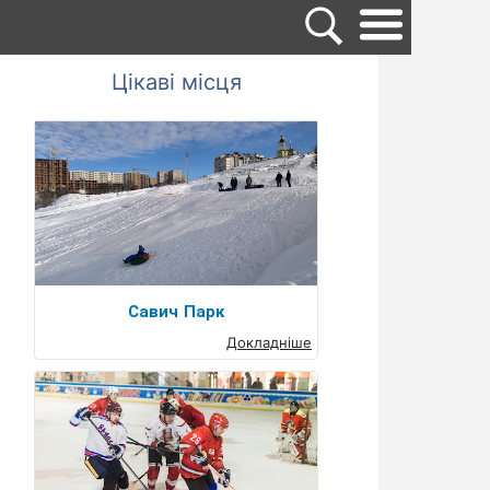
Цікаві місця
Савич Парк
Докладніше