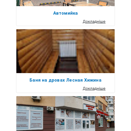
Автомийка
Докладніше
Баня на дровах Лесная Хижина
Докладніше