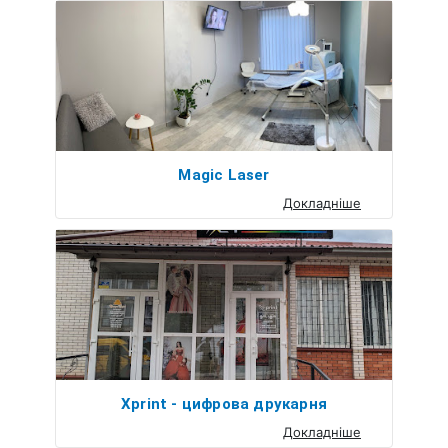
Magic Laser
Докладніше
Xprint - цифрова друкарня
Докладніше