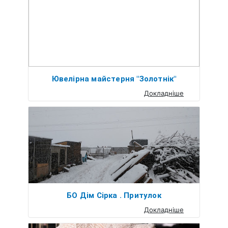
Ювелірна майстерня "Золотнік"
Докладніше
БО Дім Сірка . Притулок
Докладніше