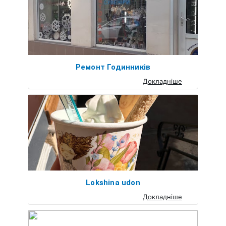
Ремонт Годинників
Докладніше
Lokshina udon
Докладніше