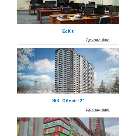
EcKit
Докладніше
ЖК "Оберіг-2"
Докладніше