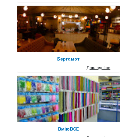
Бергамот
Докладніше
ВміюВСЕ