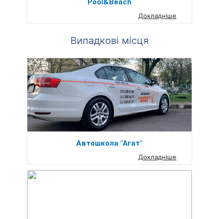
Pool&Beach
Докладніше
Випадкові місця
Автошкола "Агат"
Докладніше