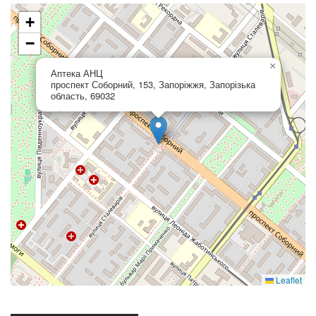
+
−
×
Аптека АНЦ
проспект Соборний, 153, Запоріжжя, Запорізька
область, 69032
Leaflet