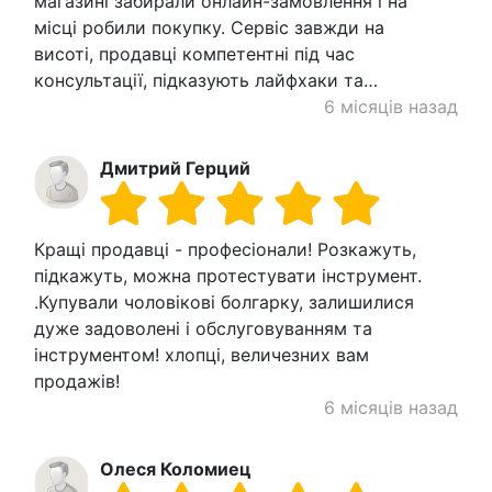
магазині забирали онлайн-замовлення і на
місці робили покупку. Сервіс завжди на
висоті, продавці компетентні під час
консультації, підказують лайфхаки та…
6 місяців назад
Дмитрий Герций
Кращі продавці - професіонали! Розкажуть,
підкажуть, можна протестувати інструмент.
.Купували чоловікові болгарку, залишилися
дуже задоволені і обслуговуванням та
інструментом! хлопці, величезних вам
продажів!
6 місяців назад
Олеся Коломиец