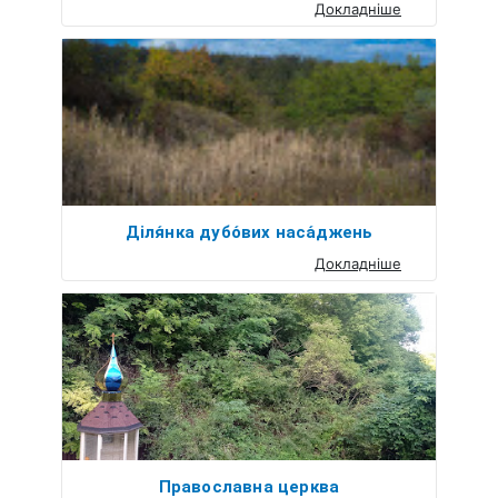
Докладніше
Діля́нка дубо́вих наса́джень
Докладніше
Православна церква