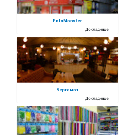
FotoMonster
Докладніше
Бергамот
Докладніше