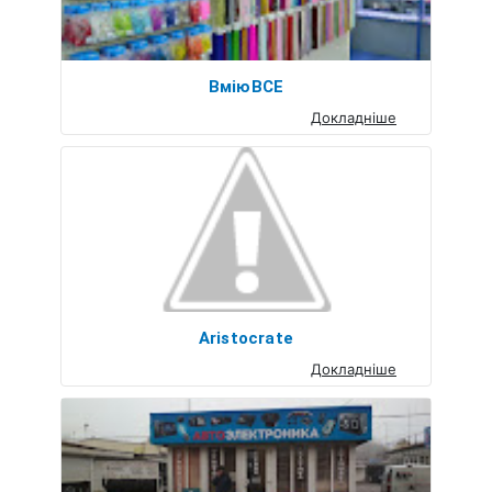
ВміюВСЕ
Докладніше
Aristocrate
Докладніше