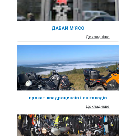
ДАВАЙ МʼЯСО
Докладніше
прокат квадроциклів і снігоходів
Докладніше