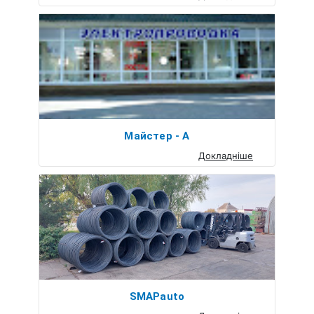
Майстер - А
Докладніше
SMAPauto