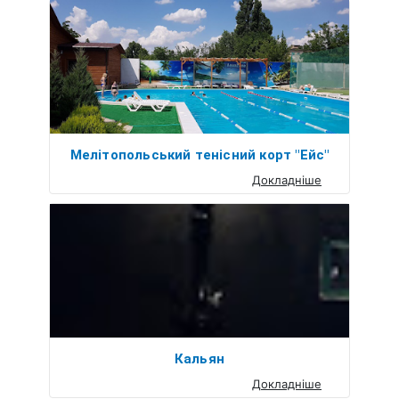
Мелітопольський тенісний корт "Ейс"
Докладніше
Кальян
Докладніше