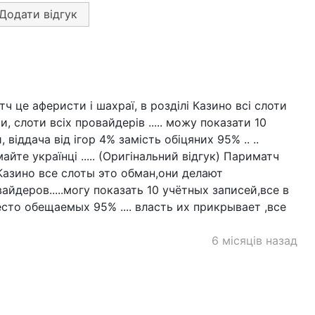
Додати відгук
ч це аферисти і шахраї, в розділі Казино всі слоти
, слоти всіх провайдерів ..... можу показати 10
 віддача від ігор 4% замість обіцяних 95% .. ..
умайте українці ..... (Оригінальний відгук) Париматч
Казино все слоты это обман,они делают
йдеров.....могу показать 10 учётных записей,все в
сто обещаемых 95% .... власть их прикрывает ,все
6 місяців назад