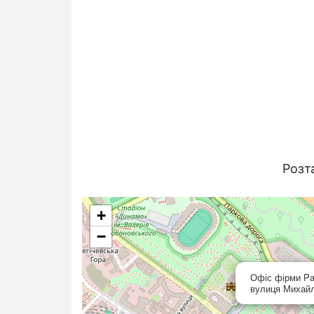
Розт
+
−
Офіс фірми Pa
вулиця Михайл