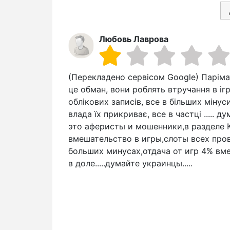
Любовь Лаврова
(Перекладено сервісом Google) Парімат
це обман, вони роблять втручання в ігри
облікових записів, все в більших мінуси,
влада їх прикриває, все в частці ..... д
это аферисты и мошенники,в разделе 
вмешательство в игры,слоты всех прова
больших минусах,отдача от игр 4% вме
в доле.....думайте украинцы.....