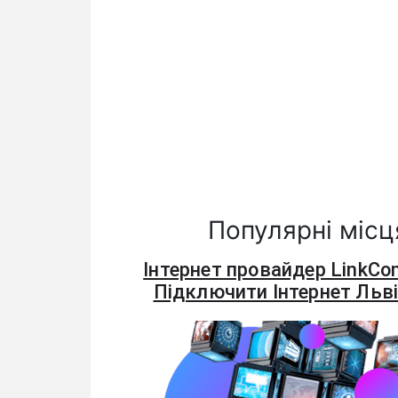
Популярні місця
Інтернет провайдер LinkCo
Підключити Інтернет Льв