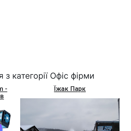
 з категорії Офіс фірми
m -
Їжак Парк
ів