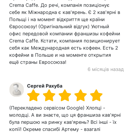
Crema Caffe. До речі, компанія позиціонує
себе як Міжнародна є кав'ярень. Є 2 кав'ярні в
Польщі і на момент відкриття ще країни
Євросоюзу! (Оригінальний відгук) Уютный
офис передовой компании франшизы кофейни
Crema Caffe. Кстати, компания позиционирует
себя как Международная есть кофеен. Есть 2
кофейни в Польше и на моменте открытия
ещё страны Евросоюза!
6 місяців назад
Сергей Рахуба
(Перекладено сервісом Google) Хлопці -
молодці. А ви знаєте, що ця франшиза кав'ярні
була першою на ринку кав'ярень? Всі інші - їх
копії! Окреме спасибі Артему - взагалі