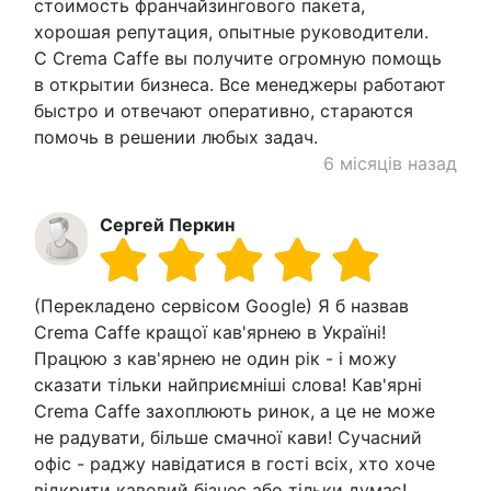
стоимость франчайзингового пакета,
хорошая репутация, опытные руководители.
С Crema Caffe вы получите огромную помощь
в открытии бизнеса. Все менеджеры работают
быстро и отвечают оперативно, стараются
помочь в решении любых задач.
6 місяців назад
Сергей Перкин
(Перекладено сервісом Google) Я б назвав
Crema Caffe кращої кав'ярнею в Україні!
Працюю з кав'ярнею не один рік - і можу
сказати тільки найприємніші слова! Кав'ярні
Crema Caffe захоплюють ринок, а це не може
не радувати, більше смачної кави! Сучасний
офіс - раджу навідатися в гості всіх, хто хоче
відкрити кавовий бізнес або тільки думає!