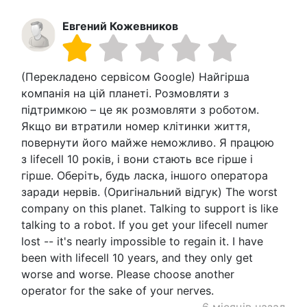
Евгений Кожевников
(Перекладено сервісом Google) Найгірша
компанія на цій планеті. Розмовляти з
підтримкою – це як розмовляти з роботом.
Якщо ви втратили номер клітинки життя,
повернути його майже неможливо. Я працюю
з lifecell 10 років, і вони стають все гірше і
гірше. Оберіть, будь ласка, іншого оператора
заради нервів. (Оригінальний відгук) The worst
company on this planet. Talking to support is like
talking to a robot. If you get your lifecell numer
lost -- it's nearly impossible to regain it. I have
been with lifecell 10 years, and they only get
worse and worse. Please choose another
operator for the sake of your nerves.
6 місяців назад