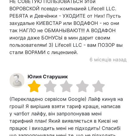
НЕ СОВЕТУЮ ПОЛЬЗОВАТЬСЯ этой
ВОРОВСКОЙ псевдо-компнаией Lifecell LLC.
РЕБЯТА и Девчёнки - УХОДИТЕ от Них! Пусть
захудалые КИЕВСТАР или ВОДАФОН - но они
так НАГЛО не ОБМАНЫВАЮТ!!! А ВОДАФОН
иногда даже БОНУСЫ в мин дарит своим
пользователям! 3) Lifecell LLC - вам ПОЗОР вы
стали ВОРАМИ с лицензией.
6 місяців назад
Юлия Старушик
(Перекладено сервісом Google) Лайф кинув на
гроші! Я вирішив взяти тариф краще, написав
у чатбот лайфу, він запропонував мені
тарифний план! Який виявляється в Києві не
працює і виходить мені не підходить! Спасибі
що запропонували мені те, що не підходить.