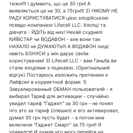
тижні!!! І думають, що це 30 грн! А
виявляється це не 30, а 75грн!!! 2) НІКОМУ НЕ
РАДУ КОРИСТУВАТИСЯ цією злодійською
псевдо-компанією Lifecell LLC. Хлопці та
дівчата - ЙДІТЬ від них! Нехай схуднелі
КИЇВСТАР чи ВОДАФОН - але вони так
НАХАЛО не ДУЖАЮТЬ!!! А ВОДАФОН іноді
навіть БОНУСИ у мін дарує своїм
користувачам! 3) Lifecell LLC - вам Ганьба ви
стали злодіями з ліцензією. (Оригінальний
відгук) Постарюсь изложить претензии к
Лайфсел в корректной форме: 1)
Завуалированный ОБМАН пользователй - я
выбирал Тариф для активации - случайно
увидел тариф "Гаджет" за 30 грн - не понял
что это за тариф (спешил) и его активировал,
думал 30 грн пусть будет - а потом мне
включили "Гаджет Смарт" за 75 грн!! Я
удивился! И думая что могу перейти на