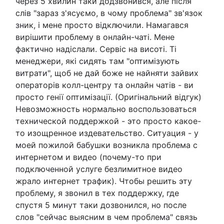
через 5 хвилин таки додзвонився, але після
слів "зараз з'ясуємо, в чому проблема" зв'язок
зник, і мене просто відключили. Намагався
вирішити проблему в онлайн-чаті. Мене
фактично надіслали. Сервіс на висоті. Ті
менеджери, які сидять там "оптимізують
витрати", щоб не дай боже не найняти зайвих
операторів колл-центру та онлайн чатів - ви
просто генії оптимізації. (Оригінальний відгук)
Невозможность нормально воспользоваться
технической поддержкой - это просто какое-
то изощренное издевательство. Ситуация - у
моей пожилой бабушки возникла проблема с
интернетом и видео (почему-то при
подключенной услуге безлимитное видео
жрало интернет трафик). Чтобы решить эту
проблему, я звонил в тех поддержку, где
спустя 5 минут таки дозвонился, но после
слов "сейчас выясним в чем проблема" связь