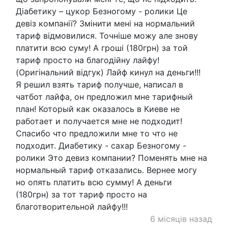
Діабетику – цукор Безногому - ролики Це
девіз компанії? Змінити мені на нормальний
тариф відмовилися. Точніше можу але знову
платити всю суму! А гроші (180грн) за той
тариф просто на благодійну лайфу!
(Оригінальний відгук) Лайф кинул на деньги!!!
Я решил взять тариф получше, написал в
чатбот лайфа, он предложил мне тарифный
план! Который как оказалось в Киеве не
работает и получается мне не подходит!
Спасибо что предложили мне то что не
подходит. Диабетику - сахар Безногому -
ролики Это девиз компании? Поменять мне на
нормальный тариф отказались. Вернее могу
но опять платить всю сумму! А деньги
(180грн) за тот тариф просто на
благотворительной лайфу!!!
6 місяців назад