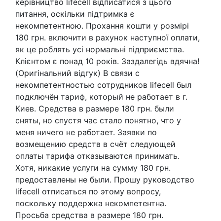
керівництво lifecell відписатися з цього
питання, оскільки підтримка є
некомпетентною. Прохання кошти у розмірі
180 грн. включити в рахунок наступної оплати,
як це роблять усі нормальні підприємства.
Клієнтом є понад 10 років. Заздалегідь вдячна!
(Оригінальний відгук) В связи с
некомпетентностью сотрудников lifecell был
подключён тариф, который не работает в г.
Киев. Средства в размере 180 грн. были
сняты, но спустя час стало понятно, что у
меня ничего не работает. Заявки по
возмещению средств в счёт следующей
оплаты тарифа отказываются принимать.
Хотя, никакие услуги на сумму 180 грн.
предоставлены не были. Прошу руководство
lifecell отписаться по этому вопросу,
поскольку поддержка некомпетентна.
Просьба средства в размере 180 грн.