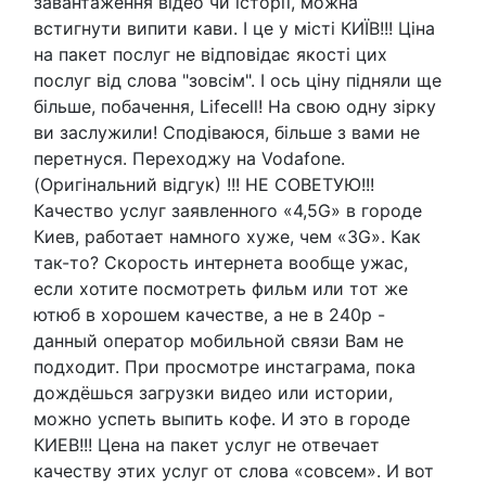
завантаження відео чи історії, можна
встигнути випити кави. І це у місті КИЇВ!!! Ціна
на пакет послуг не відповідає якості цих
послуг від слова "зовсім". І ось ціну підняли ще
більше, побачення, Lifecell! На свою одну зірку
ви заслужили! Сподіваюся, більше з вами не
перетнуся. Переходжу на Vodafone.
(Оригінальний відгук) !!! НЕ СОВЕТУЮ!!!
Качество услуг заявленного «4,5G» в городе
Киев, работает намного хуже, чем «3G». Как
так-то? Скорость интернета вообще ужас,
если хотите посмотреть фильм или тот же
ютюб в хорошем качестве, а не в 240р -
данный оператор мобильной связи Вам не
подходит. При просмотре инстаграма, пока
дождёшься загрузки видео или истории,
можно успеть выпить кофе. И это в городе
КИЕВ!!! Цена на пакет услуг не отвечает
качеству этих услуг от слова «совсем». И вот