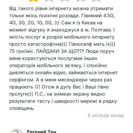
Від такого рівня інтернету можна отримати
тільки якісь психічні розлади. Гівняний 4.5G,
4G, 3G, 2G, 1G, 0G, ((( Сам я із Києва на
момент відгуку я знаходжуся в м. Полтава. І
якість послуг в розрізі мобільного інтернету
просто катастрофічна((( Гівноселф мать їх)))
75 грн/міс. ЛАЙДАКИ ЗА ЩО??? Люди поруч
мене користуються послугами інших
операторів мобільного зв'язку, і спокійно
дивляться онлайн відео, займаються інтернет
серфінгом. А в мене месенджери через раз
працюють ((( Отож в дупу Вас і Ваші гівно
прслуги((( П.С.: на знімках екрану видно
результати тесту і швидкості мережі в рядку
сповіщень.
6 місяців назад
Евгений Тен