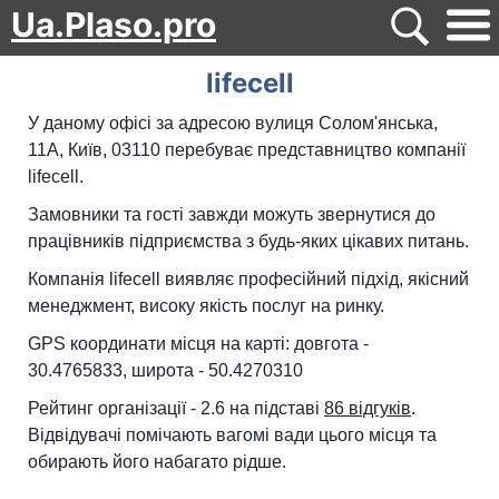
Ua.Plaso.pro
lifecell
У даному офісі за адресою вулиця Солом'янська,
11A, Київ, 03110 перебуває представництво компанії
lifecell.
Замовники та гості завжди можуть звернутися до
працівників підприємства з будь-яких цікавих питань.
Компанія lifecell виявляє професійний підхід, якісний
менеджмент, високу якість послуг на ринку.
GPS координати місця на карті: довгота -
30.4765833, широта - 50.4270310
Рейтинг організації - 2.6 на підставі
86 відгуків
.
Відвідувачі помічають вагомі вади цього місця та
обирають його набагато рідше.