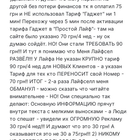
другой без потери финансов тк я оплатил 75
грн и НЕ использовал Тариф "Гаджет" ни 1
мин! Перехожу через 5 мин после активации
тарифа Гаджет в "Простой Лайф"- там на
сайте было указано 70 грн/4 нед - ну ок
думаю сойдёт. НО! Они стали ТРЕБОВАТЬ 90
грн!!! И тут я понимаю что Меня Лайфсел
РАЗВЁЛ!!! У Лайфа Не указан КРУПНО тариф
90 грн/4 нед для НОВЫХ Клиентов - а указан
Тариф для тех кто ПЕРЕНОСИТ свой Номер -
70 грн!! ИТОГ - 2-а раза Лайфселл меня
ОБМАНУЛ - можно сказать что читайте
внимательнее - НО! Они специально так
делают: Основную ИНФОРМАЦИЮ прячут
внутри текста с мелкими выносками - а Люди
то спешат - увидели их ОГРОМНУЮ Рекламу
30 грн/4 нед!!! И думают что это 30 грн! А
оказывается это не 30 а 75грн!!! 2) НИКОМУ