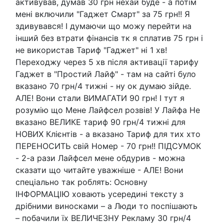
активував, думав 30 грн нехай буде - а потім
мені включили "Гаджет Смарт" за 75 грн!! Я
здивувався! І думаючи що можу перейти на
інший без втрати фінансів тк я сплатив 75 грн і
не використав Тариф "Гаджет" ні 1 хв!
Переходжу через 5 хв після активації тарифу
Гаджет в "Простий Лайф" - там на сайті було
вказано 70 грн/4 тижні - ну ок думаю зійде.
АЛЕ! Вони стали ВИМАГАТИ 90 грн! І тут я
розумію що Мене Лайфсел розвів! У Лайфа Не
вказано ВЕЛИКЕ тариф 90 грн/4 тижні для
НОВИХ Клієнтів - а вказано Тариф для тих хто
ПЕРЕНОСИТЬ свій Номер - 70 грн!! ПІДСУМОК
- 2-а рази Лайфсел мене обдурив - можна
сказати що читайте уважніше - АЛЕ! Вони
спеціально так роблять: Основну
ІНФОРМАЦІЮ ховають усередині тексту з
дрібними виносками – а Люди то поспішають
– побачили їх ВЕЛИЧЕЗНУ Рекламу 30 грн/4