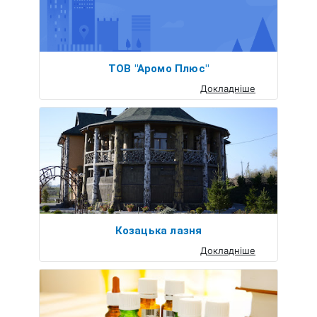
ТОВ "Аромо Плюс"
Докладніше
Козацька лазня
Докладніше