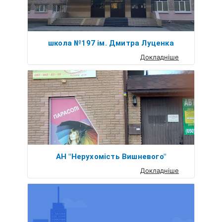
школа №197 ім. Дмитра Луценка
Докладніше
АН "Нерухомість Вишневого"
Докладніше