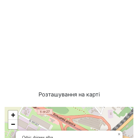
Розташування на карті
+
−
×
Офіс фірми alba