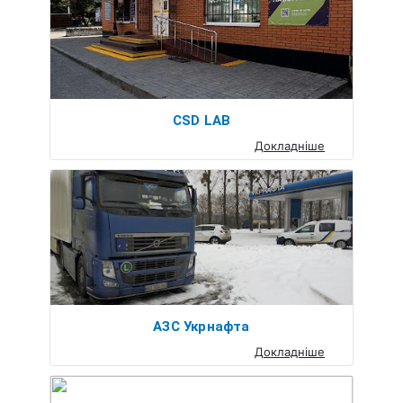
CSD LAB
Докладніше
АЗС Укрнафта
Докладніше