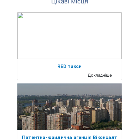
Цікаві місця
RED такси
Докладніше
Патентно-юридична агенція Віконсалт