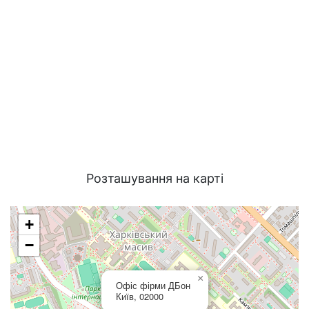
Розташування на карті
+
−
×
Офіс фірми ДБон
Київ, 02000