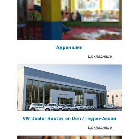
"Адреналин"
Докладніше
VW Dealer Rostov on Don / Гедон-Аксай
Докладніше