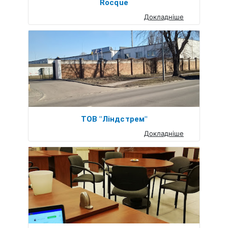
Rocque
Докладніше
ТОВ "Ліндстрем"
Докладніше