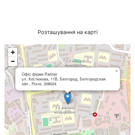
Розташування на карті
+
−
×
Офіс фірми Partner
ул. Костюкова, 11В, Белгород, Белгородская
обл., Росія, 308024