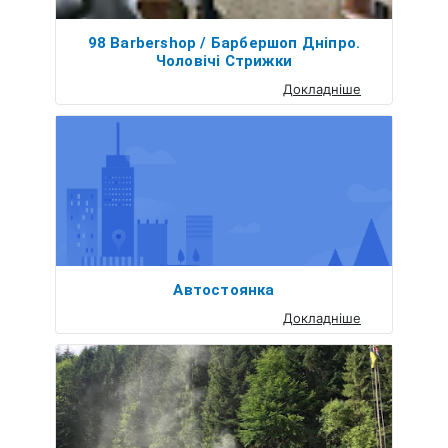
98 Barbershop / Барбершоп Дніпро.
Чоловічі Стрижки
Докладніше
Автостоянка
Докладніше