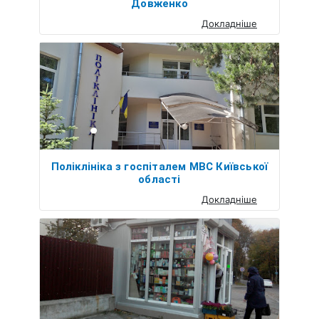
Довженко
Докладніше
Поліклініка з госпіталем МВС Київської
області
Докладніше