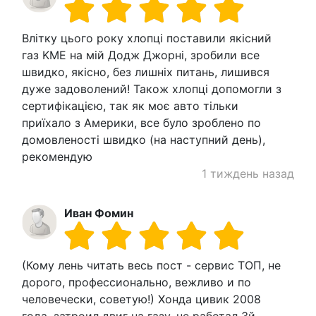
Влітку цього року хлопці поставили якісний
газ KME на мій Додж Джорні, зробили все
швидко, якісно, без лишніх питань, лишився
дуже задоволений! Також хлопці допомогли з
сертифікацією, так як моє авто тільки
приїхало з Америки, все було зроблено по
домовленості швидко (на наступний день),
рекомендую
1 тиждень назад
Иван Фомин
(Кому лень читать весь пост - сервис ТОП, не
дорого, профессионально, вежливо и по
человечески, советую!) Хонда цивик 2008
года, затроил двиг на газу, не работал 3й