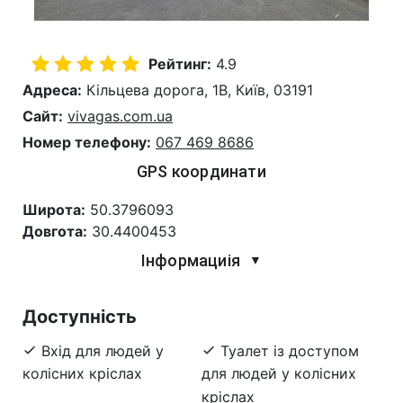
Рейтинг:
4.9
Адреса:
Кільцева дорога, 1В, Київ, 03191
Сайт:
vivagas.com.ua
Номер телефону:
067 469 8686
GPS координати
Широта:
50.3796093
Довгота:
30.4400453
Інформациія
▼
Доступність
Вхід для людей у
Туалет із доступом
колісних кріслах
для людей у колісних
кріслах