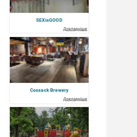
SEXisGOOD
Докладніше
Cossack Brewery
Докладніше