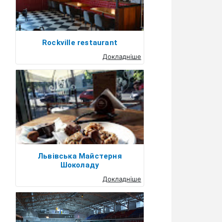
Rockville restaurant
Докладніше
Львівська Майстерня
Шоколаду
Докладніше