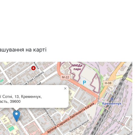
ашування на карті
×
 Сотні, 13, Кременчук,
асть, 39600