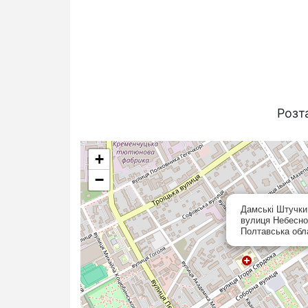
Розт
+
−
Дамські Штучки
вулиця Небесної
Полтавська обл