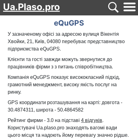
Ua.Plaso.pro
eQuGPS
У зазначеному офісі за адресою вулиця Вікентія
Хвойки, 21, Київ, 04080 перебуває представництво
підприємства eQuGPS.
Клієнти та гості завжди можуть звернутися до
працівників фірми з з питань співробітництва.
Компанія eQuGPS показує висококласний підхід,
грамотний менеджмент, високу якість послуг на
ринку.
GPS координати розташування на карті: довгота -
30.4874311, широта - 50.4864582
Рейтинг фирми - 3.0 на підставі
4 відгуків
.
Користувачі Ua.plaso.pro знаходять вагомі вади
цього місця та надоють йому перевагу значно рідше.