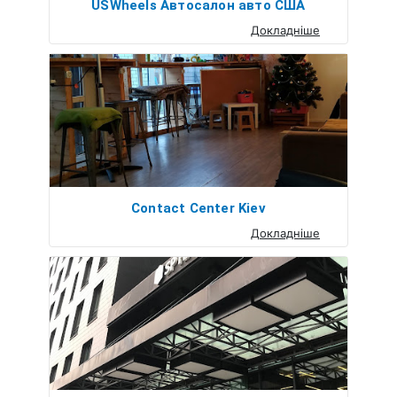
USWheels Автосалон авто США
Докладніше
Contact Center Kiev
Докладніше