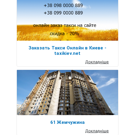
Заказать Такси Онлайн в Киеве -
taxikiev.net
Докладніше
61 Жемчужина
Докладніше