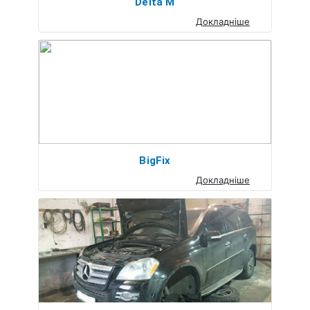
Delta M
Докладніше
BigFix
Докладніше