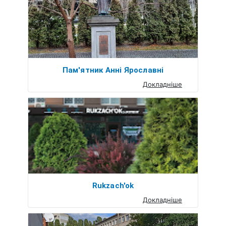
Пам'ятник Анні Ярославні
Докладніше
Rukzach'ok
Докладніше