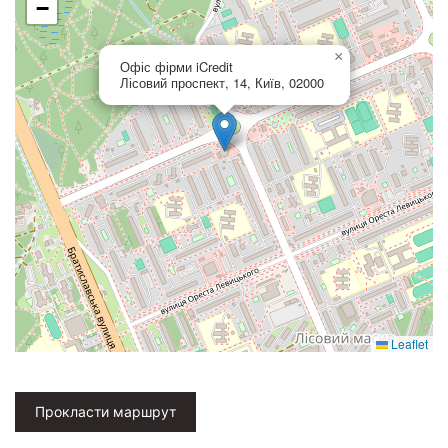
−
×
Офіс фірми iCredit
Лісовий проспект, 14, Київ, 02000
Leaflet
Прокласти маршрут