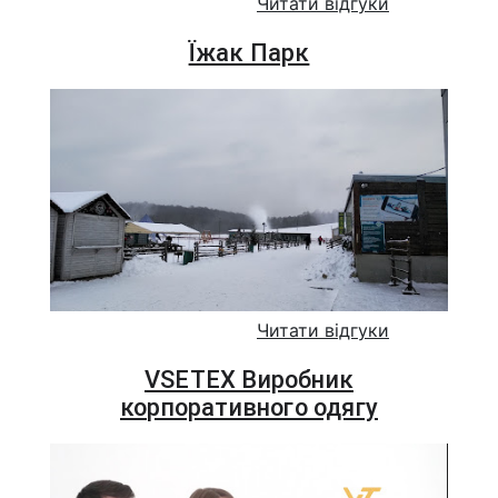
Читати відгуки
Їжак Парк
Читати відгуки
VSETEX Виробник
корпоративного одягу