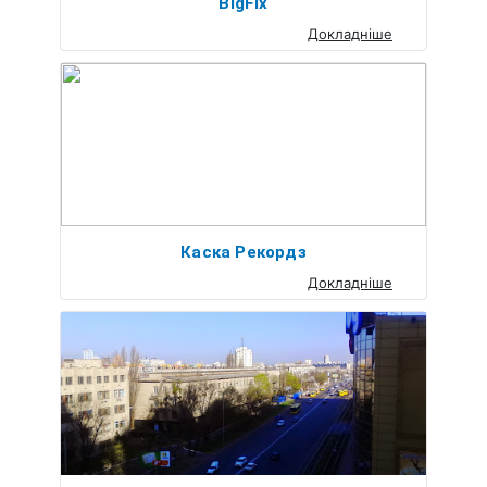
BigFix
Докладніше
Каска Рекордз
Докладніше