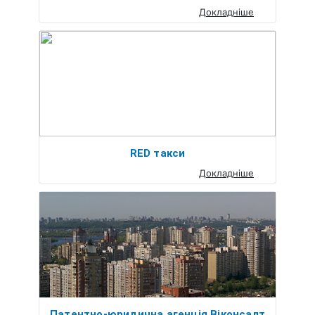
Докладніше
RED такси
Докладніше
Патентно-юридична агенція Віконсалт