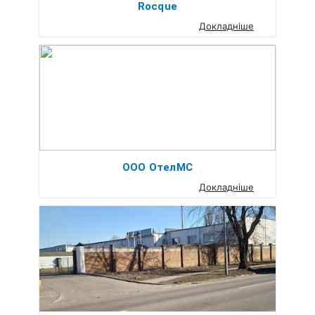
Rocque
Докладніше
ООО ОтелМС
Докладніше