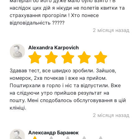
матеріал бо його дуже мало було взято ! В
наслідок цих дій я нікуди не полетів квитки та
страхування прогоріли ! Хто понесе
відповідальність ?????
2 місяця назад
Alexandra Karpovich
Здавав тест, все швидко зробили. Зайшов,
номерок, 2хв почекав і вже на прийом.
Поштирхали в горло і ніс та відпустили. Вже
на слідуючи утро прийшов результат на
пошту. Мені сподобалось обслуговування в цій
клініці.
2 місяця назад
Александр Баранюк