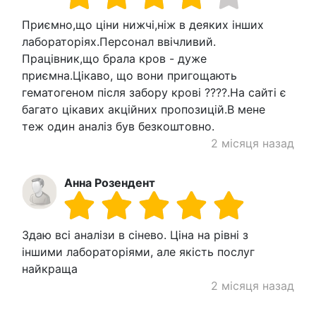
Приємно,що ціни нижчі,ніж в деяких інших
лабораторіях.Персонал ввічливий.
Працівник,що брала кров - дуже
приємна.Цікаво, що вони пригощають
гематогеном після забору крові ????.На сайті є
багато цікавих акційних пропозицій.В мене
теж один аналіз був безкоштовно.
2 місяця назад
Анна Розендент
Здаю всі аналізи в сінево. Ціна на рівні з
іншими лабораторіями, але якість послуг
найкраща
2 місяця назад