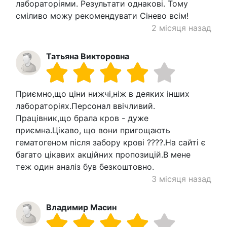
лабораторіями. Результати однакові. Тому
сміливо можу рекомендувати Сінево всім!
2 місяця назад
Татьяна Викторовна
Приємно,що ціни нижчі,ніж в деяких інших
лабораторіях.Персонал ввічливий.
Працівник,що брала кров - дуже
приємна.Цікаво, що вони пригощають
гематогеном після забору крові ????.На сайті є
багато цікавих акційних пропозицій.В мене
теж один аналіз був безкоштовно.
3 місяця назад
Владимир Масин