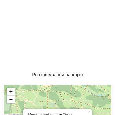
Розташування на карті
+
−
×
Медична лабораторія Сінево