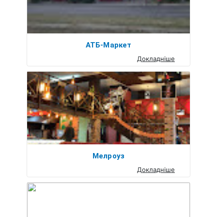
АТБ-Маркет
Докладніше
Мелроуз
Докладніше