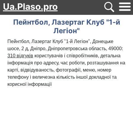
Ua.Plaso.pro
Пейнтбол, Лазертаг Клуб "1-й
Легіон"
Пейнтбол, Лазертаг Клуб "1-й Легіон", Донецьке
шосе, 2 д, Дніпро, Дніпропетровська область, 49000:
310 відгуків
користувачів і співробітників, детальна
інформація про адресу, час роботи, розташування на
карті, відвідуваность, фотографії, меню, номер
телефону і величезна кількість іншої докладної та
корисної інформації