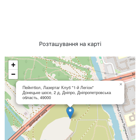
Розташування на карті
+
−
×
Пейнтбол, Лазертаг Клуб "1-й Легіон"
Донецьке шосе, 2 д, Дніпро, Дніпропетровська
область, 49000