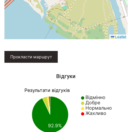
Leaflet
Прокласти маршрут
Відгуки
Результати відгуків
Відмінно
Добре
Нормально
Жахливо
92.9%