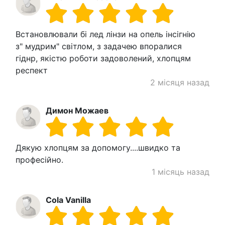
Встановлювали бі лед лінзи на опель інсігнію
з" мудрим" світлом, з задачею впоралися
гіднр, якістю роботи задоволений, хлопцям
респект
2 місяця назад
Димон Можаев
Дякую хлопцям за допомогу....швидко та
професійно.
1 місяць назад
Cola Vanilla