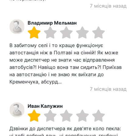
7 місяців назад
Владимир Мельман
В забитому селі і то краще функціонує
автостанція ніж в Полтаві на сінній! Як може
може диспетчер не знати час відправлення
автобусів?! Навіщо вона там сидить?! Приїхав
на автостанцію і не знаю як виїхати до
Кременчука, абсурд...
7 місяців назад
Иван Калужин
Дзвінки до диспетчера як дев'яте коло пекла:
ні тобі добрий день, ні допобачення, грубощі,