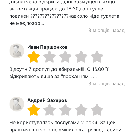
диспетчера відкрити ,одні возмущенія,якщо
автостанція працює до 18;30,то і туалет
повинен ????????????????навколо ніде туалета
не має,позор…
8 місяців назад
Иван Паршонков
Відсутній доступ до вбиральн!!!! О 16.00 її
відкривають лише за "проханням"! ...
8 місяців назад
Андрей Захаров
Не користувалась послугами 2 роки. За цей
практично нічого не змінилось. Грязно, касири