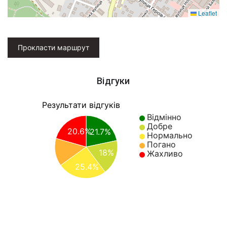
Leaflet
Прокласти маршрут
Відгуки
Результати відгуків
Відмінно
Добре
20.6%
21.7%
Нормально
Погано
18%
Жахливо
25.4%