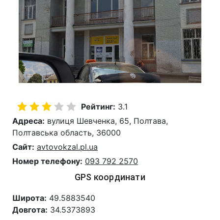
Рейтинг:
3.1
Адреса:
вулиця Шевченка, 65, Полтава,
Полтавська область, 36000
Сайт:
avtovokzal.pl.ua
Номер телефону:
093 792 2570
GPS координати
Широта:
49.5883540
Довгота:
34.5373893