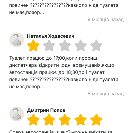
повинен ????????????????навколо ніде туалета
не має,позор…
9 місяців назад
Наталья Ходасевич
Туалет працює до 17;00,коли просиш
диспетчера відкрити ,одні возмущенія,якщо
автостанція працює до 18;30,то і туалет
повинен ????????????????навколо ніде туалета
не має,позор…
8 місяців назад
Дмитрий Попов
Стара автостанція, з якої можна виїхати за