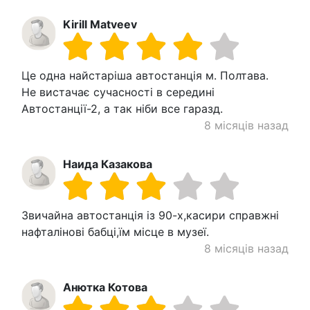
Kirill Matveev
Це одна найстаріша автостанція м. Полтава.
Не вистачає сучасності в середині
Автостанції-2, а так ніби все гаразд.
8 місяців назад
Наида Казакова
Звичайна автостанція із 90-х,касири справжні
нафталінові бабці,їм місце в музеї.
8 місяців назад
Анютка Котова