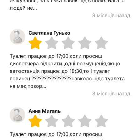
очікування, на кілька лавок під стіною. Багато
людей не…
8 місяців назад
Светлана Гунько
Туалет працює до 17;00,коли просиш
диспетчера відкрити ,одні возмущенія,якщо
автостанція працює до 18;30,то і туалет
повинен ????????????????навколо ніде туалета
не має,позор…
8 місяців назад
Анна Мигаль
Туалет працює до 17;00,коли просиш