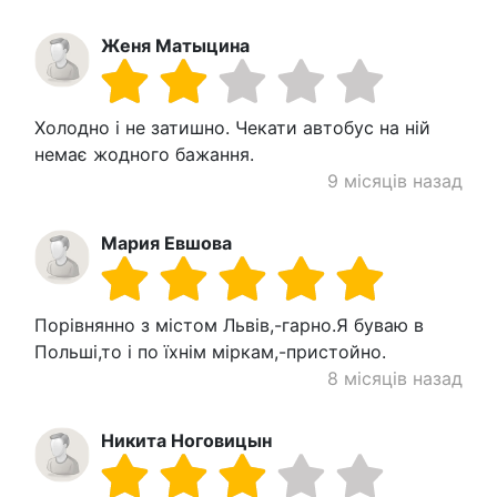
Женя Матыцина
Холодно і не затишно. Чекати автобус на ній
немає жодного бажання.
9 місяців назад
Мария Евшова
Порівнянно з містом Львів,-гарно.Я буваю в
Польші,то і по їхнім міркам,-пристойно.
8 місяців назад
Никита Ноговицын