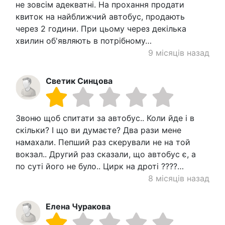
не зовсім адекватні. На прохання продати
квиток на найближчий автобус, продають
через 2 години. При цьому через декілька
хвилин об'являють в потрібному…
9 місяців назад
Светик Синцова
Звоню щоб спитати за автобус.. Коли йде і в
скільки? І що ви думаєте? Два рази мене
намахали. Пепший раз скерували не на той
вокзал.. Другий раз сказали, що автобус є, а
по суті його не було.. Цирк на дроті ????…
8 місяців назад
Елена Чуракова