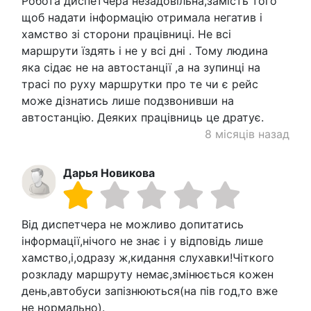
Робота диспетчера незадовільна,замість того
щоб надати інформацію отримала негатив і
хамство зі сторони працівниці. Не всі
маршрути їздять і не у всі дні . Тому людина
яка сідає не на автостанції ,а на зупинці на
трасі по руху маршрутки про те чи є рейс
може дізнатись лише подзвонивши на
автостанцію. Деяких працівниць це дратує.
8 місяців назад
Дарья Новикова
Від диспетчера не можливо допитатись
інформації,нічого не знає і у відповідь лише
хамство,і,одразу ж,кидання слухавки!Чіткого
розкладу маршруту немає,змінюється кожен
день,автобуси запізнюються(на пів год,то вже
не нормально).