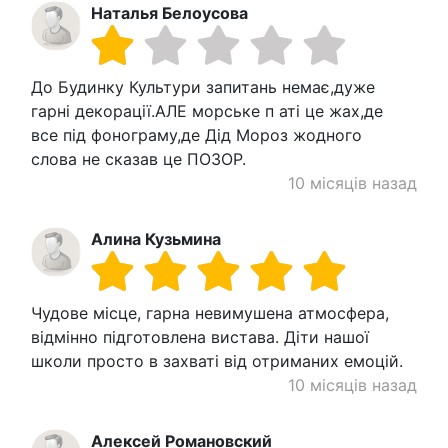
Наталья Белоусова
До Будинку Культури запитань немає,дуже
гарні декорації.АЛЕ морське п аті це жах,де
все під фонограму,де Дід Мороз жодного
слова не сказав це ПОЗОР.
10 місяців назад
Алина Кузьмина
Чудове місце, гарна невимушена атмосфера,
відмінно підготовлена вистава. Діти нашої
школи просто в захваті від отриманих емоцій.
10 місяців назад
Алексей Романовский