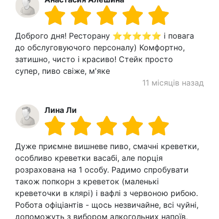
Доброго дня! Ресторану ⭐⭐⭐⭐⭐ і повага
до обслуговуючого персоналу) Комфортно,
затишно, чисто і красиво! Стейк просто
супер, пиво свіже, м'яке
11 місяців назад
Лина Ли
Дуже приємне вишневе пиво, смачні креветки,
особливо креветки васабі, але порція
розрахована на 1 особу. Радимо спробувати
також попкорн з креветок (маленькі
креветочки в клярі) і вафлі з червоною рибою.
Робота офіціантів - щось незвичайне, всі чуйні,
допоможуть з вибором алкогольних напоїв,