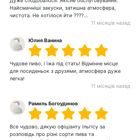
Дуже сподобалося. Якісне обслуговування.
Найсмачніші закуски, затишна атмосфера,
чистота. Не хотілося йти ????…
11 місяців назад
Юлия Ванина
Чудове пиво, і їжа під стать! Відмінне місце
для посиденьок з друзями, атмосфера дуже
легка!
11 місяців назад
Рамиль Богоудинов
Все чудово, дякую офіціанту Ільгісу за
розповідь про різні сорти пива та