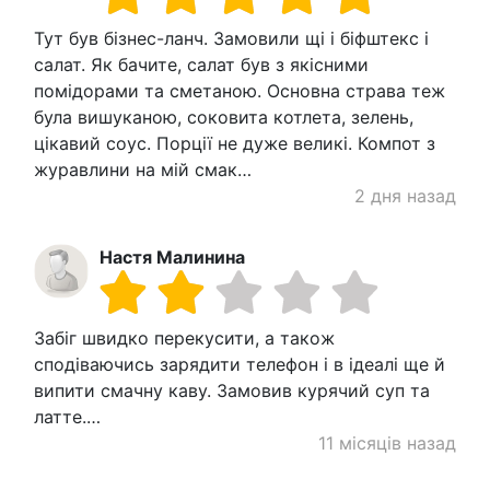
Тут був бізнес-ланч. Замовили щі і біфштекс і
салат. Як бачите, салат був з якісними
помідорами та сметаною. Основна страва теж
була вишуканою, соковита котлета, зелень,
цікавий соус. Порції не дуже великі. Компот з
журавлини на мій смак…
2 дня назад
Настя Малинина
Забіг швидко перекусити, а також
сподіваючись зарядити телефон і в ідеалі ще й
випити смачну каву. Замовив курячий суп та
латте.…
11 місяців назад