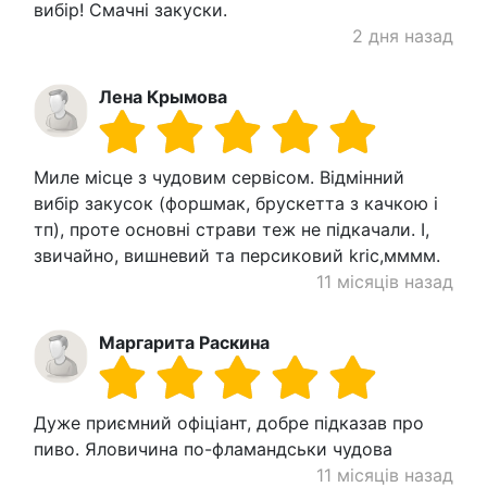
вибір! Смачні закуски.
2 дня назад
Лена Крымова
Миле місце з чудовим сервісом. Відмінний
вибір закусок (форшмак, брускетта з качкою і
тп), проте основні страви теж не підкачали. І,
звичайно, вишневий та персиковий kric,мммм.
11 місяців назад
Маргарита Раскина
Дуже приємний офіціант, добре підказав про
пиво. Яловичина по-фламандськи чудова
11 місяців назад