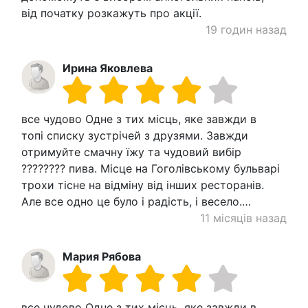
від початку розкажуть про акції.
19 годин назад
Ирина Яковлева
все чудово Одне з тих місць, яке завжди в
топі списку зустрічей з друзями. Завжди
отримуйте смачну їжу та чудовий вибір
???????? пива. Місце на Гоголівському бульварі
трохи тісне на відміну від інших ресторанів.
Але все одно це було і радість, і весело.…
11 місяців назад
Мария Рябова
все чудово Одне з тих місць, яке завжди в