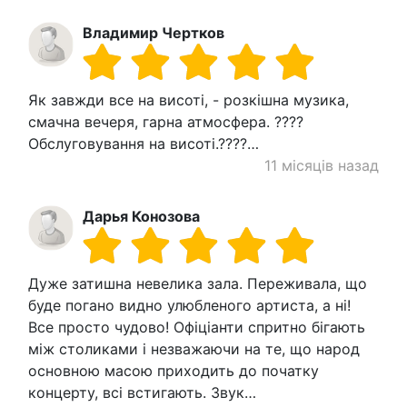
Владимир Чертков
Як завжди все на висоті, - розкішна музика,
смачна вечеря, гарна атмосфера. ????
Обслуговування на висоті.????…
11 місяців назад
Дарья Конозова
Дуже затишна невелика зала. Переживала, що
буде погано видно улюбленого артиста, а ні!
Все просто чудово! Офіціанти спритно бігають
між столиками і незважаючи на те, що народ
основною масою приходить до початку
концерту, всі встигають. Звук…