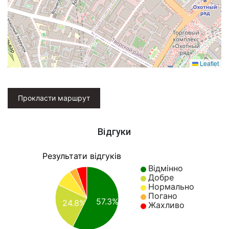
Leaflet
Прокласти маршрут
Відгуки
Результати відгуків
Відмінно
Добре
Нормально
Погано
57.3%
24.8%
Жахливо