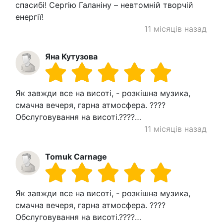
спасибі! Сергію Галаніну – невтомній творчій
енергії!
11 місяців назад
Яна Кутузова
Як завжди все на висоті, - розкішна музика,
смачна вечеря, гарна атмосфера. ????
Обслуговування на висоті.????…
11 місяців назад
Tomuk Carnage
Як завжди все на висоті, - розкішна музика,
смачна вечеря, гарна атмосфера. ????
Обслуговування на висоті.????…