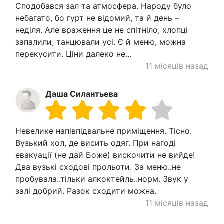
Сподобався зал та атмосфера. Народу було
небагато, бо гурт не відомий, та й день –
неділя. Але враження це не спітніло, хлопці
запалили, танцювали усі. Є й меню, можна
перекусити. Ціни далеко не…
11 місяців назад
Даша Силантьева
Невелике напівпідвальне приміщення. Тісно.
Вузький хол, де висить одяг. При нагоді
евакуації (не дай Боже) вискочити не вийде!
Два вузькі сходові прольоти. За меню..не
пробувала..тільки алкоктейль..норм. Звук у
залі добрий. Разок сходити можна.
11 місяців назад