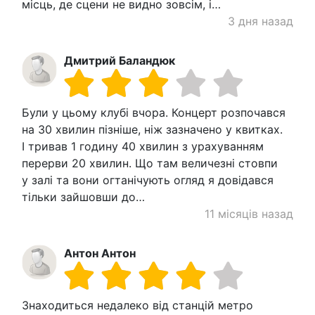
місць, де сцени не видно зовсім, і…
3 дня назад
Дмитрий Баландюк
Були у цьому клубі вчора. Концерт розпочався
на 30 хвилин пізніше, ніж зазначено у квитках.
І тривав 1 годину 40 хвилин з урахуванням
перерви 20 хвилин. Що там величезні стовпи
у залі та вони огтанічують огляд я довідався
тільки зайшовши до…
11 місяців назад
Антон Антон
Знаходиться недалеко від станцій метро