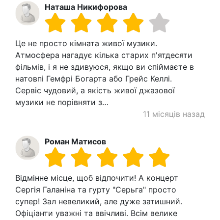
Наташа Никифорова
Це не просто кімната живої музики.
Атмосфера нагадує кілька старих п'ятдесяти
фільмів, і я не здивуюся, якщо ви спіймаєте в
натовпі Гемфрі Богарта або Грейс Келлі.
Сервіс чудовий, а якість живої джазової
музики не порівняти з…
11 місяців назад
Роман Матисов
Відмінне місце, щоб відпочити! А концерт
Сергія Галаніна та гурту "Серьга" просто
супер! Зал невеликий, але дуже затишний.
Офіціанти уважні та ввічливі. Всім велике