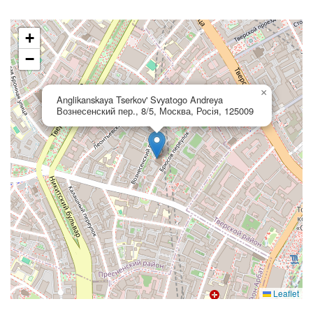
+
−
×
Anglikanskaya Tserkov' Svyatogo Andreya
Вознесенский пер., 8/5, Москва, Росія, 125009
Leaflet