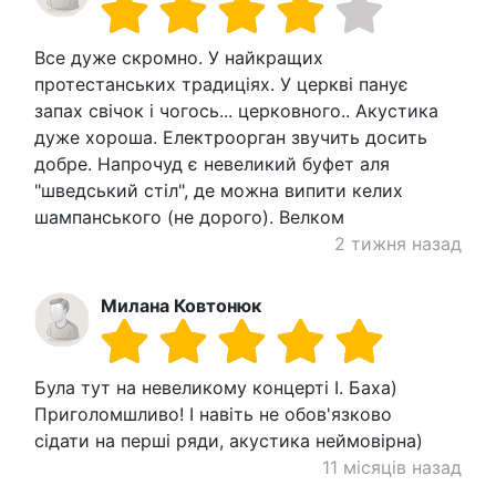
Все дуже скромно. У найкращих
протестанських традиціях. У церкві панує
запах свічок і чогось... церковного.. Акустика
дуже хороша. Електроорган звучить досить
добре. Напрочуд є невеликий буфет аля
"шведський стіл", де можна випити келих
шампанського (не дорого). Велком
2 тижня назад
Милана Ковтонюк
Була тут на невеликому концерті І. Баха)
Приголомшливо! І навіть не обов'язково
сідати на перші ряди, акустика неймовірна)
11 місяців назад