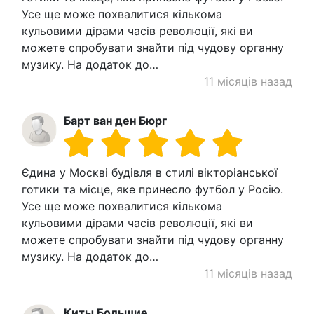
Усе ще може похвалитися кількома
кульовими дірами часів революції, які ви
можете спробувати знайти під чудову органну
музику. На додаток до…
11 місяців назад
Барт ван ден Бюрг
Єдина у Москві будівля в стилі вікторіанської
готики та місце, яке принесло футбол у Росію.
Усе ще може похвалитися кількома
кульовими дірами часів революції, які ви
можете спробувати знайти під чудову органну
музику. На додаток до…
11 місяців назад
Киты Большие