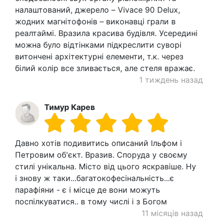
налаштований, джерело – Vivace 90 Delux,
жодних магнітофонів – виконавці грали в
реалтаймі. Вразила красива будівля. Усередині
можна було відтінками підкреслити суворі
витончені архітектурні елементи, т.к. через
білий колір все зливається, але стеля вражає.
1 тиждень назад
Тимур Карев
Давно хотів подивитись описаний Ільфом і
Петровим об'єкт. Вразив. Споруда у своєму
стилі унікальна. Місто від цього яскравіше. Ну
і знову ж таки...багатокофесінальність...є
парафіяни - є і місце де вони можуть
поспілкуватися.. в тому числі і з Богом
11 місяців назад