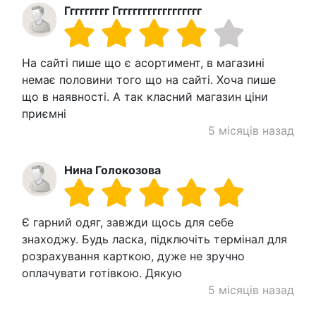
Ггггггггг Гггггггггггггггггг
На сайті пише що є асортимент, в магазині
немає половини того що на сайті. Хоча пише
що в наявності. А так класний магазин ціни
приємні
5 місяців назад
Нина Голокозова
Є гарний одяг, завжди щось для себе
знаходжу. Будь ласка, підключіть термінал для
розрахування карткою, дуже не зручно
оплачувати готівкою. Дякую
5 місяців назад