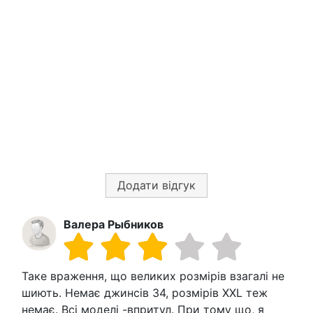
Додати відгук
Валера Рыбников
Таке враження, що великих розмірів взагалі не
шиють. Немає джинсів 34, розмірів ХХL теж
немає. Всі моделі -впритул. При тому що, я