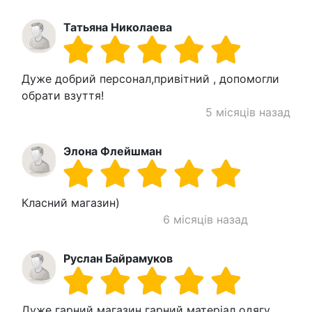
Татьяна Николаева
Дуже добрий персонал,привітний , допомогли
обрати взуття!
5 місяців назад
Элона Флейшман
Класний магазин)
6 місяців назад
Руслан Байрамуков
Дуже гарний магазин гарний матеріал одягу